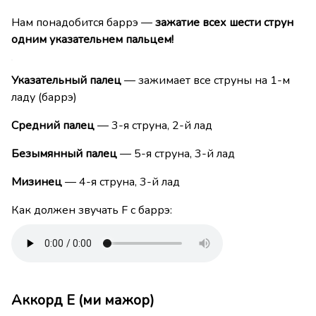
Нам понадобится баррэ —
зажатие всех шести струн
одним указательнем пальцем!
Указательный палец
— зажимает все струны на 1-м
ладу (баррэ)
Средний палец
— 3-я струна, 2-й лад
Безымянный палец
— 5-я струна, 3-й лад
Мизинец
— 4-я струна, 3-й лад
Как должен звучать F с баррэ:
Аккорд E (ми мажор)